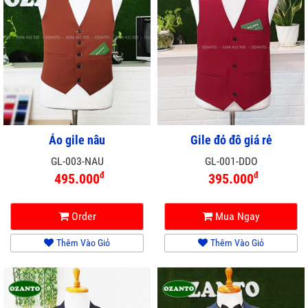
Áo gile nâu
Gile đỏ đô giá rẻ
GL-003-NAU
GL-001-DDO
đ
đ
495.000
395.000
Order
Mua Ngay
Thêm Vào Giỏ
Thêm Vào Giỏ