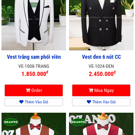
Vest trắng sam phối viền
Vest đen 6 nút CC
VE-1008-TRANG
VE-1024-DEN
đ
đ
1.850.000
2.450.000
Order
Mua Ngay
Thêm Vào Giỏ
Thêm Vào Giỏ