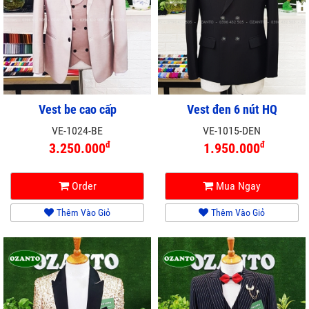
Vest be cao cấp
Vest đen 6 nút HQ
VE-1024-BE
VE-1015-DEN
đ
đ
3.250.000
1.950.000
Order
Mua Ngay
Thêm Vào Giỏ
Thêm Vào Giỏ