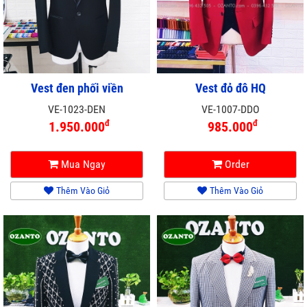
Vest đen phối viền
Vest đỏ đô HQ
VE-1023-DEN
VE-1007-DDO
đ
đ
1.950.000
985.000
Mua Ngay
Order
Thêm Vào Giỏ
Thêm Vào Giỏ