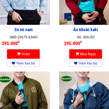
Sơ mi nam
Áo khoác kaki
SMD-20679-XANH
AK -006-DO
đ
đ
395.000
295.000
Order
Mua Ngay
Thêm Vào Giỏ
Thêm Vào Giỏ