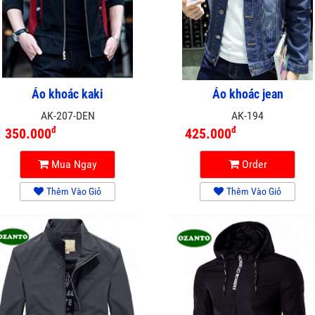
Áo khoác kaki
Áo khoác jean
AK-207-DEN
AK-194
đ
đ
350.000
425.000
Mua Ngay
Order
Thêm Vào Giỏ
Thêm Vào Giỏ