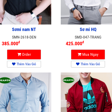
Sơmi nam NT
Sơ mi HQ
SMN-2618-DEN
SMD-047-TRANG
đ
đ
385.000
425.000
Order
Mua Ngay
Thêm Vào Giỏ
Thêm Vào Giỏ