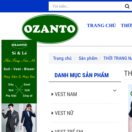
TRANG CHỦ
THỜ
Trang chủ
Sản phẩm
THỜI TRANG 
TH
DANH MỤC SẢN PHẨM
VEST NAM
VEST NỮ
VEST TRẺ EM