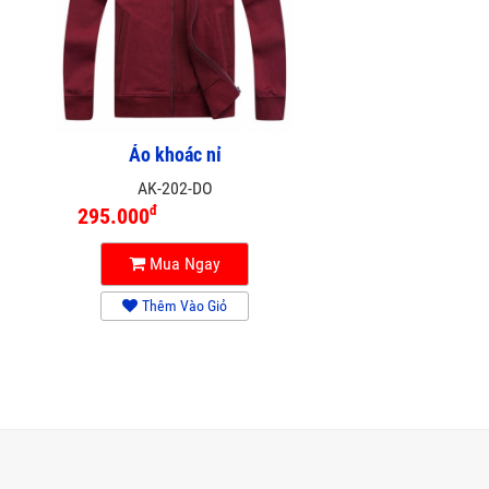
Áo khoác nỉ
AK-202-DO
đ
295.000
Mua Ngay
Thêm Vào Giỏ