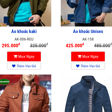
Áo khoác kaki
Áo khoác Unisex
AK-006-REU
AK-158
đ
đ
đ
đ
295.000
325.000
425.000
485.000
Mua Ngay
Mua Ngay
Thêm Vào Giỏ
Thêm Vào Giỏ