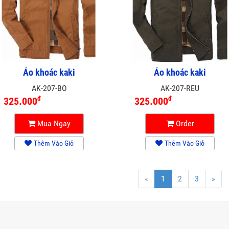
Áo khoác kaki
Áo khoác kaki
AK-207-BO
AK-207-REU
đ
đ
325.000
325.000
Mua Ngay
Order
Thêm Vào Giỏ
Thêm Vào Giỏ
«
1
2
3
»