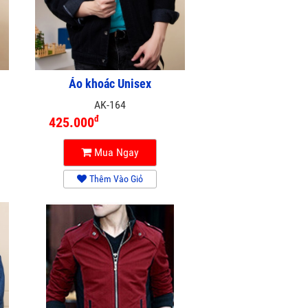
Áo khoác Unisex
AK-164
đ
425.000
Mua Ngay
Thêm Vào Giỏ