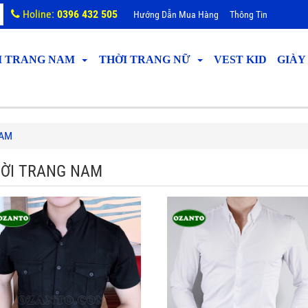
Holine:
0396 432 505
Hướng Dẫn Mua Hàng
Thông Tin
I TRANG NAM
THỜI TRANG NỮ
VEST KID
GIÀY
NAM
ỜI TRANG NAM