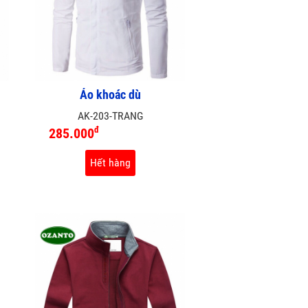
Áo khoác dù
AK-203-TRANG
đ
285.000
Hết hàng