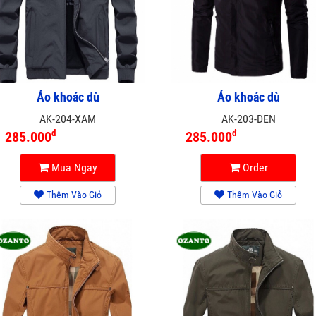
Áo khoác dù
Áo khoác dù
AK-204-XAM
AK-203-DEN
đ
đ
285.000
285.000
Mua Ngay
Order
Thêm Vào Giỏ
Thêm Vào Giỏ