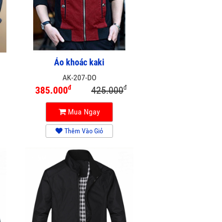
Áo khoác kaki
AK-207-DO
đ
đ
385.000
425.000
Mua Ngay
Thêm Vào Giỏ