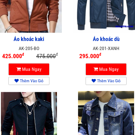
Áo khoác kaki
Áo khoác dù
AK-205-BO
AK-201-XANH
đ
đ
đ
425.000
475.000
295.000
Mua Ngay
Mua Ngay
Thêm Vào Giỏ
Thêm Vào Giỏ