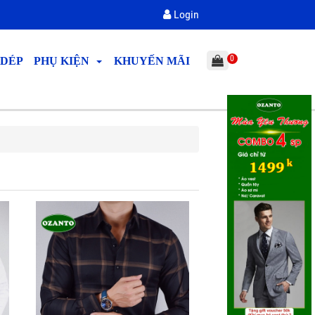
Login
0
 DÉP
PHỤ KIỆN
KHUYẾN MÃI