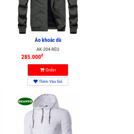
Áo khoác dù
AK-204-REU
đ
285.000
Order
Thêm Vào Giỏ