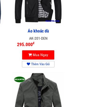
Áo khoác dù
AK-201-DEN
đ
295.000
Mua Ngay
Thêm Vào Giỏ