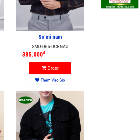
Sơ mi nam
SMD-D65-DCRNAU
đ
385.000
Order
Thêm Vào Giỏ