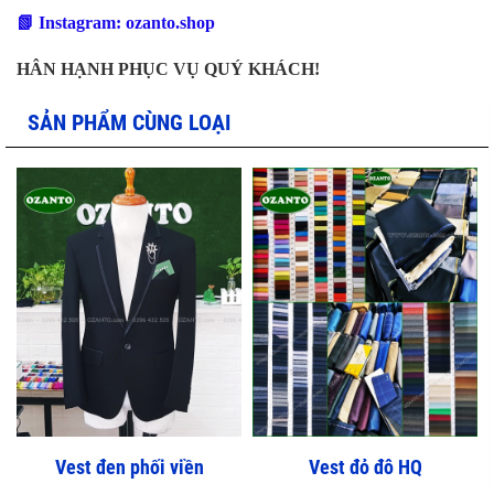
📗
Instagram: ozanto.shop
HÂN HẠNH PHỤC VỤ QUÝ KHÁCH!
SẢN PHẨM CÙNG LOẠI
Vest đen phối viền
Vest đỏ đô HQ