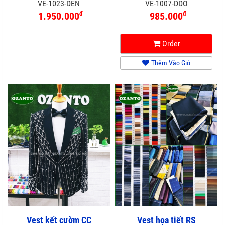
VE-1023-DEN
VE-1007-DDO
đ
đ
1.950.000
985.000
Order
Thêm Vào Giỏ
Vest kết cườm CC
Vest họa tiết RS