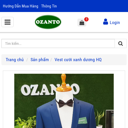
Hướng Dẫn Mua Hàng
Thông Tin
0
Login
Trang chủ
Sản phẩm
Vest cưới xanh dương HQ