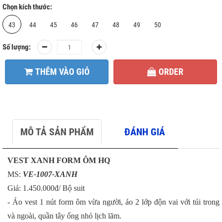
Chọn kích thước:
43
44
45
46
47
48
49
50
Số lượng:
THÊM VÀO GIỎ
ORDER
MÔ TẢ SẢN PHẨM
ĐÁNH GIÁ
VEST XANH FORM ÔM HQ
MS:
VE-1007-XANH
Giá:
1.450.000đ/ Bộ suit
- Áo vest 1 nút form ôm vừa người, áo 2 lớp độn vai với túi trong
và ngoài, quần tây ống nhỏ lịch lãm.