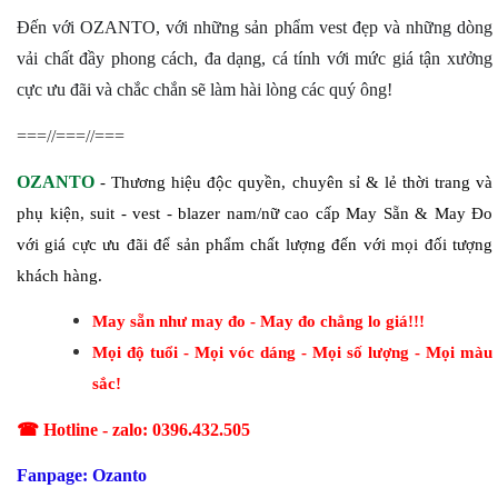
Đến với OZANTO, với những sản phẩm vest đẹp và những dòng
vải chất đầy phong cách, đa dạng, cá tính với mức giá tận xưởng
cực ưu đãi và chắc chắn sẽ làm hài lòng các quý ông!
===//===//===
OZANTO
- Thương hiệu độc quyền, chuyên sỉ & lẻ thời trang và
phụ kiện, suit - vest - blazer nam/nữ cao cấp May Sẵn & May Đo
với giá cực ưu đãi để sản phẩm chất lượng đến với mọi đối tượng
khách hàng.
May sẵn như may đo - May đo chẳng lo giá!!!
Mọi độ tuổi - Mọi vóc dáng - Mọi số lượng - Mọi màu
sắc!
☎
Hotline - zalo: 0396.432.505
Fanpage: Ozanto