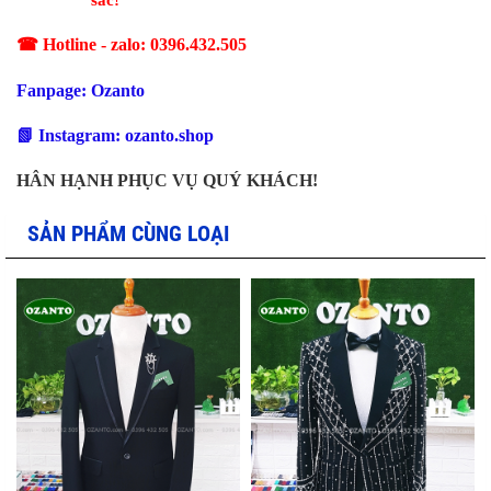
☎
Hotline - zalo: 0396.432.505
Fanpage: Ozanto
📗
Instagram: ozanto.shop
HÂN HẠNH PHỤC VỤ QUÝ KHÁCH!
SẢN PHẨM CÙNG LOẠI