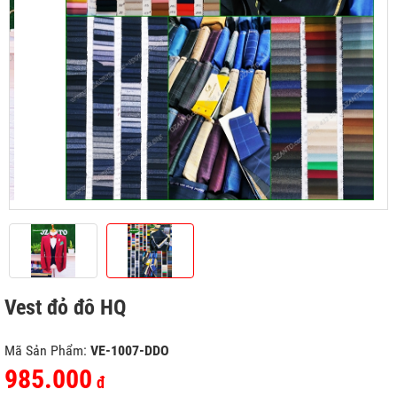
Vest đỏ đô HQ
Mã Sản Phẩm:
VE-1007-DDO
985.000
đ