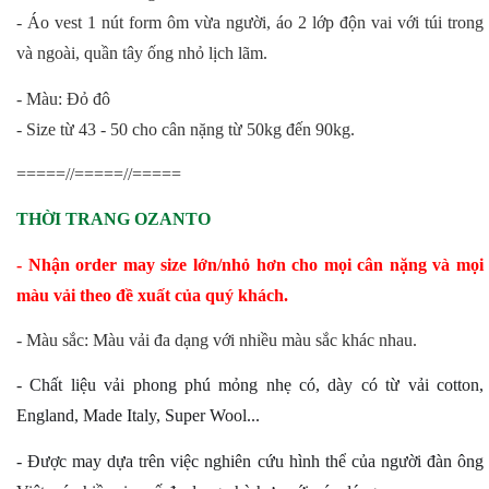
- Áo vest 1 nút form ôm vừa người, áo 2 lớp độn vai với túi trong
và ngoài, quần tây ống nhỏ lịch lãm.
- Màu: Đỏ đô
- Size từ 43 - 50 cho cân nặng từ 50kg đến 90kg.
=====//=====//=====
THỜI TRANG
OZANTO
- Nhận order may size lớn/nhỏ hơn cho mọi cân nặng và mọi
màu vải theo đề xuất của quý khách.
- Màu sắc: Màu vải đa dạng với nhiều màu sắc khác nhau.
- Chất liệu vải phong phú mỏng nhẹ có, dày có từ vải cotton,
England, Made Italy, Super Wool...
- Được may dựa trên việc nghiên cứu hình thể của người đàn ông