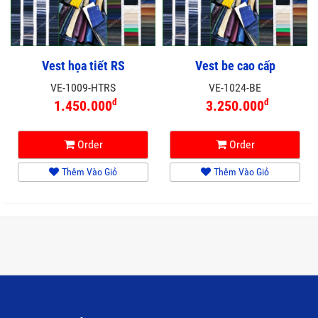
Vest họa tiết RS
Vest be cao cấp
VE-1009-HTRS
VE-1024-BE
đ
đ
1.450.000
3.250.000
Order
Order
Thêm Vào Giỏ
Thêm Vào Giỏ