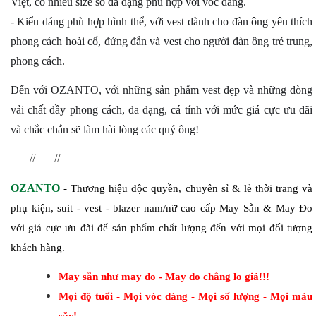
Việt, có nhiều size số đa dạng phù hợp với vóc dáng.
- Kiểu dáng phù hợp hình thể, với vest dành cho đàn ông yêu thích
phong cách hoài cổ, đứng đắn và vest cho người đàn ông trẻ trung,
phong cách.
Đến với OZANTO, với những sản phẩm vest đẹp và những dòng
vải chất đầy phong cách, đa dạng, cá tính với mức giá cực ưu đãi
và chắc chắn sẽ làm hài lòng các quý ông!
===//===//===
OZANTO
- Thương hiệu độc quyền, chuyên sỉ & lẻ thời trang và
phụ kiện, suit - vest - blazer nam/nữ cao cấp May Sẵn & May Đo
với giá cực ưu đãi để sản phẩm chất lượng đến với mọi đối tượng
khách hàng.
May sẵn như may đo - May đo chẳng lo giá!!!
Mọi độ tuổi - Mọi vóc dáng - Mọi số lượng - Mọi màu
sắc!