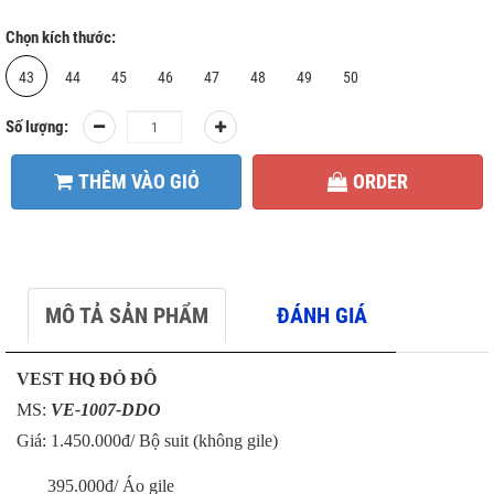
Chọn kích thước:
43
44
45
46
47
48
49
50
Số lượng:
THÊM VÀO GIỎ
ORDER
MÔ TẢ SẢN PHẨM
ĐÁNH GIÁ
VEST HQ ĐỎ ĐÔ
MS:
VE-1007-DDO
Giá: 1
.450.000đ/ Bộ suit (không gile)
395.000đ/ Áo gile