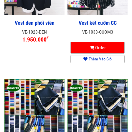
Vest đen phối viền
Vest kết cườm CC
VE-1023-DEN
VE-1033-CUOM3
đ
1.950.000
Order
Thêm Vào Giỏ