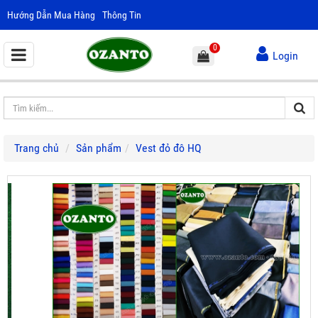
Hướng Dẫn Mua Hàng
Thông Tin
0
Login
Trang chủ
Sản phẩm
Vest đỏ đô HQ