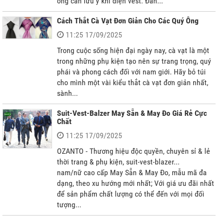
ông cần lưu ý khi diện vest: Đàn...
Cách Thắt Cà Vạt Đơn Giản Cho Các Quý Ông
11:25 17/09/2025
Trong cuộc sống hiện đại ngày nay, cà vạt là một
trong những phụ kiện tạo nên sự trang trọng, quý
phái và phong cách đối với nam giới. Hãy bỏ túi
cho mình một vài kiểu thắt cà vạt đơn giản nhất,
sành...
Suit-Vest-Balzer May Sẵn & May Đo Giá Rẻ Cực
Chất
11:25 17/09/2025
OZANTO - Thương hiệu độc quyền, chuyên sỉ & lẻ
thời trang & phụ kiện, suit-vest-blazer...
nam/nữ cao cấp May Sẵn & May Đo, mẫu mã đa
dạng, theo xu hướng mới nhất; Với giá ưu đãi nhất
để sản phẩm chất lượng có thể đến với mọi đối
tượng...