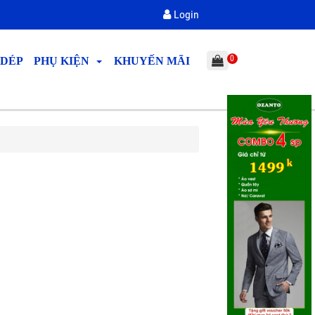
Login
0
 DÉP
PHỤ KIỆN
KHUYẾN MÃI