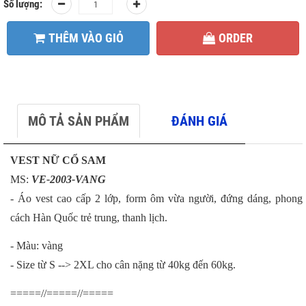
Số lượng:
THÊM VÀO GIỎ
ORDER
MÔ TẢ SẢN PHẨM
ĐÁNH GIÁ
VEST NỮ CỔ SAM
MS:
VE-2003-VANG
- Áo vest cao cấp 2 lớp, form ôm vừa người, đứng dáng, phong
cách Hàn Quốc trẻ trung, thanh lịch.
- Màu: vàng
- Size từ S --> 2XL cho cân nặng từ 40kg đến 60kg.
=====//=====//=====