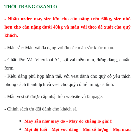
THỜI TRANG
OZANTO
- Nhận order may size lớn cho cân nặng trên 60kg, size nhỏ
hơn cho cân nặng dưới 40kg và màu vải theo đề xuất của quý
khách.
- Màu sắc: Màu vải đa dạng với đủ các màu sắc khác nhau.
- Chất liệu: Vải Vitex loại A1, sợi vải mềm mịn, đứng dáng, chuẩn
form.
- Kiểu dáng phù hợp hình thể, với vest dành cho quý cô yêu thích
phong cách thanh lịch và vest cho quý cô trẻ trung, cá tính.
- Mẫu vest sẽ được cập nhật trên website và fanpage.
- Chính sách ưu đãi dành cho khách sỉ.
May sẵn như may đo - May đo chẳng lo giá!!!
Mọi độ tuổi - Mọi vóc dáng - Mọi số lượng - Mọi màu